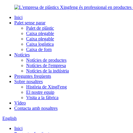
Inici
Palet sense parar
Palet de plàstic
Caixa plegable
Caixa plegable
Caixa logística
Caixa de forn
Notícies
Notícies de productes
Notícies de l'empresa
Notícies de la indústria
Preguntes freqüents
Sobre nosaltres
Història de XingFeng
El nostre equip
Visita a la fàbrica
Vídeo
Contacta amb nosaltres
English
Inici