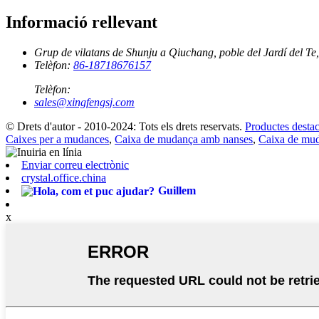
Informació rellevant
Grup de vilatans de Shunju a Qiuchang, poble del Jardí del Te
Telèfon:
86-18718676157
Telèfon:
sales@xingfengsj.com
© Drets d'autor - 2010-2024: Tots els drets reservats.
Productes destac
Caixes per a mudances
,
Caixa de mudança amb nanses
,
Caixa de mud
Enviar correu electrònic
crystal.office.china
Guillem
x