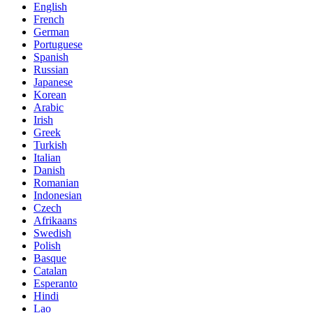
English
French
German
Portuguese
Spanish
Russian
Japanese
Korean
Arabic
Irish
Greek
Turkish
Italian
Danish
Romanian
Indonesian
Czech
Afrikaans
Swedish
Polish
Basque
Catalan
Esperanto
Hindi
Lao