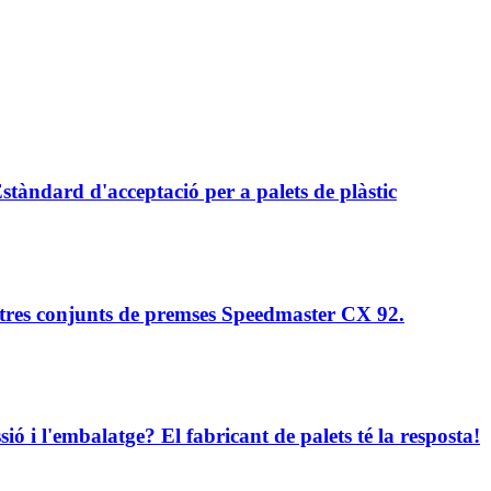
àndard d'acceptació per a palets de plàstic
ltres conjunts de premses Speedmaster CX 92.
sió i l'embalatge? El fabricant de palets té la resposta!