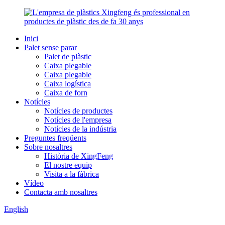
Inici
Palet sense parar
Palet de plàstic
Caixa plegable
Caixa plegable
Caixa logística
Caixa de forn
Notícies
Notícies de productes
Notícies de l'empresa
Notícies de la indústria
Preguntes freqüents
Sobre nosaltres
Història de XingFeng
El nostre equip
Visita a la fàbrica
Vídeo
Contacta amb nosaltres
English