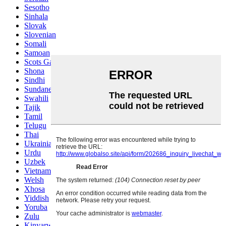
Sesotho
Sinhala
Slovak
Slovenian
Somali
Samoan
Scots Gaelic
Shona
Sindhi
Sundanese
Swahili
Tajik
Tamil
Telugu
Thai
Ukrainian
Urdu
Uzbek
Vietnamese
Welsh
Xhosa
Yiddish
Yoruba
Zulu
Kinyarwanda