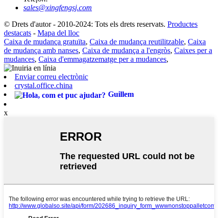
sales@xingfengsj.com
© Drets d'autor - 2010-2024: Tots els drets reservats.
Productes
destacats
-
Mapa del lloc
Caixa de mudança gratuïta
,
Caixa de mudança reutilitzable
,
Caixa
de mudança amb nanses
,
Caixa de mudança a l'engròs
,
Caixes per a
mudances
,
Caixa d'emmagatzematge per a mudances
,
Enviar correu electrònic
crystal.office.china
Guillem
x