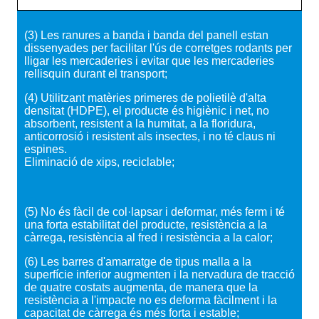
(3) Les ranures a banda i banda del panell estan
dissenyades per facilitar l'ús de corretges rodants per
lligar les mercaderies i evitar que les mercaderies
rellisquin durant el transport;
(4) Utilitzant matèries primeres de polietilè d'alta
densitat (HDPE), el producte és higiènic i net, no
absorbent, resistent a la humitat, a la floridura,
anticorrosió i resistent als insectes, i no té claus ni
espines.
Eliminació de xips, reciclable;
(5) No és fàcil de col·lapsar i deformar, més ferm i té
una forta estabilitat del producte, resistència a la
càrrega, resistència al fred i resistència a la calor;
(6) Les barres d'amarratge de tipus malla a la
superfície inferior augmenten i la nervadura de tracció
de quatre costats augmenta, de manera que la
resistència a l'impacte no es deforma fàcilment i la
capacitat de càrrega és més forta i estable;