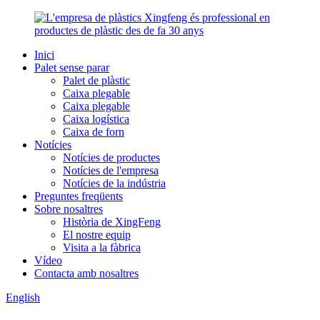
Inici
Palet sense parar
Palet de plàstic
Caixa plegable
Caixa plegable
Caixa logística
Caixa de forn
Notícies
Notícies de productes
Notícies de l'empresa
Notícies de la indústria
Preguntes freqüents
Sobre nosaltres
Història de XingFeng
El nostre equip
Visita a la fàbrica
Vídeo
Contacta amb nosaltres
English