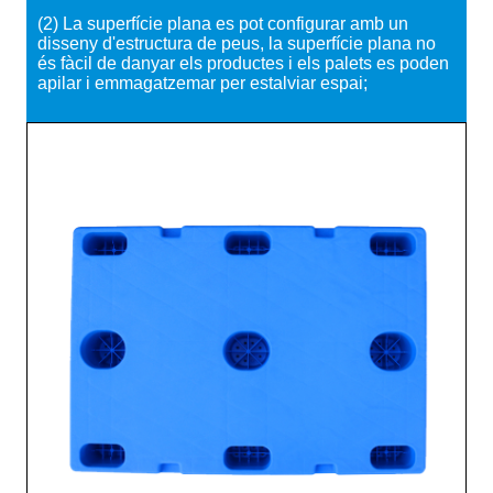
(2) La superfície plana es pot configurar amb un
disseny d'estructura de peus, la superfície plana no
és fàcil de danyar els productes i els palets es poden
apilar i emmagatzemar per estalviar espai;