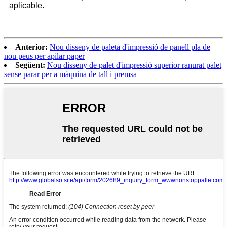
aplicable.
Anterior:
Nou disseny de paleta d'impressió de panell pla de
nou peus per apilar paper
Següent:
Nou disseny de palet d'impressió superior ranurat palet
sense parar per a màquina de tall i premsa