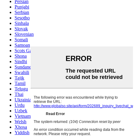
Persian
Punjabi
Serbian
Sesotho
Sinhala
Slovak
Slovenian
Somali
Samoan
Scots Gaelic
Shona
Sindhi
Sundanese
Swahili
Tajik
Tamil
Telugu
Thai
Ukrainian
Urdu
Uzbek
Vietnamese
Welsh
Xhosa
Yiddish