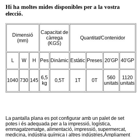
Hi ha moltes mides disponibles per a la vostra
elecció.
Capacitat de
Dimensió
càrrega
Quantitat/Contenidor
(mm)
(KGS)
L
W
H
Pes
Dinàmic
Estàtic
Preses
20'GP
40'GP
6,5
560
1120
1040
730
145
0,5T
1T
0T
kg
unitats
unitats
La pantalla plana es pot configurar amb un palet de set
potes i és adequada per a la impressió, logística,
emmagatzematge, alimentació, impressió, supermercat,
medicina, indústria química i altres indústries,
Àmpliament