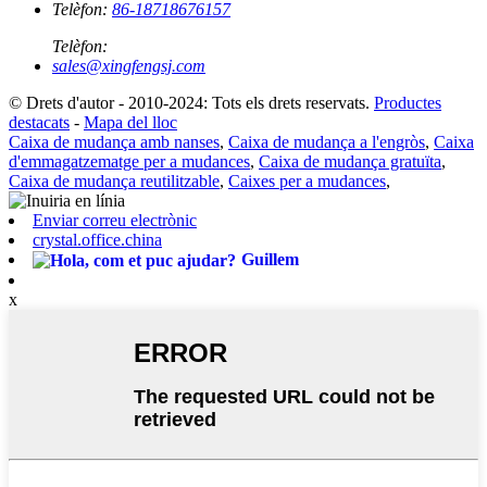
Telèfon:
86-18718676157
Telèfon:
sales@xingfengsj.com
© Drets d'autor - 2010-2024: Tots els drets reservats.
Productes
destacats
-
Mapa del lloc
Caixa de mudança amb nanses
,
Caixa de mudança a l'engròs
,
Caixa
d'emmagatzematge per a mudances
,
Caixa de mudança gratuïta
,
Caixa de mudança reutilitzable
,
Caixes per a mudances
,
Enviar correu electrònic
crystal.office.china
Guillem
x